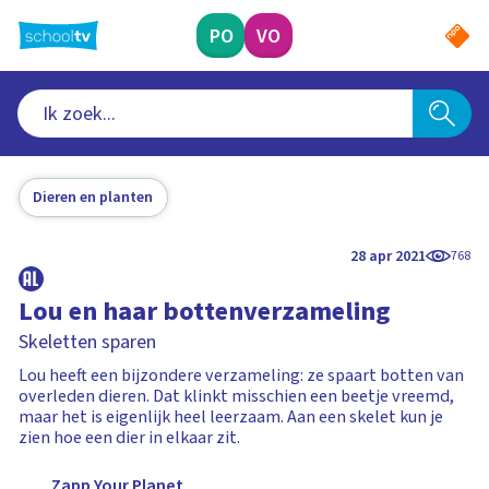
Ga
naar
PO
VO
hoofdinhoud
Dieren en planten
28 apr 2021
768
Lou en haar bottenverzameling
Skeletten sparen
Lou heeft een bijzondere verzameling: ze spaart botten van
overleden dieren. Dat klinkt misschien een beetje vreemd,
maar het is eigenlijk heel leerzaam. Aan een skelet kun je
zien hoe een dier in elkaar zit.
Zapp Your Planet