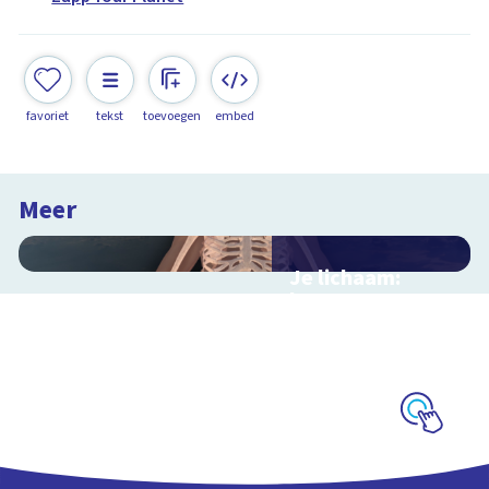
favoriet
tekst
toevoegen
embed
Meer
Je lichaam:
botten
Interactieve
schoolplaat door je
skelet
Schoolplaat