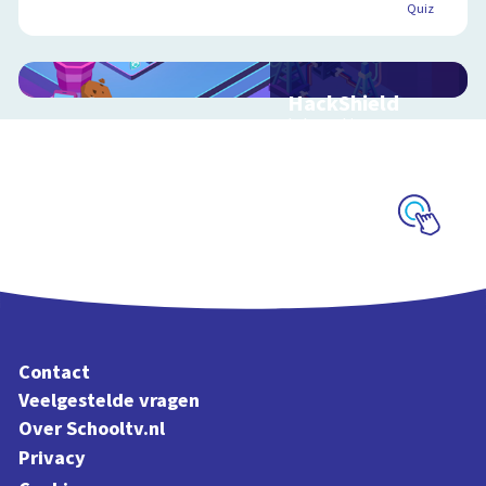
Quiz
HackShield
Interactieve
schoolplaat over
cyberveiligheid
Schoolplaat
Contact
Veelgestelde vragen
Over Schooltv.nl
Privacy