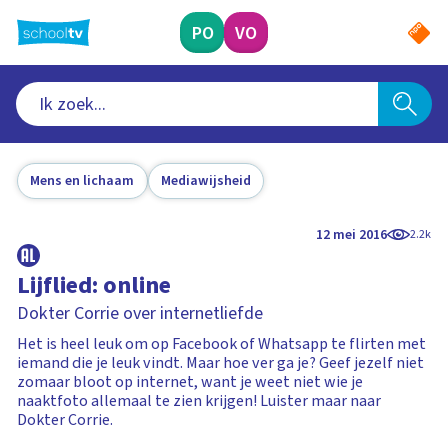
Ga
naar
PO
VO
hoofdinhoud
Mens en lichaam
Mediawijsheid
12 mei 2016
2.2k
Lijflied: online
Dokter Corrie over internetliefde
Het is heel leuk om op Facebook of Whatsapp te flirten met
iemand die je leuk vindt. Maar hoe ver ga je? Geef jezelf niet
zomaar bloot op internet, want je weet niet wie je
naaktfoto allemaal te zien krijgen! Luister maar naar
Dokter Corrie.