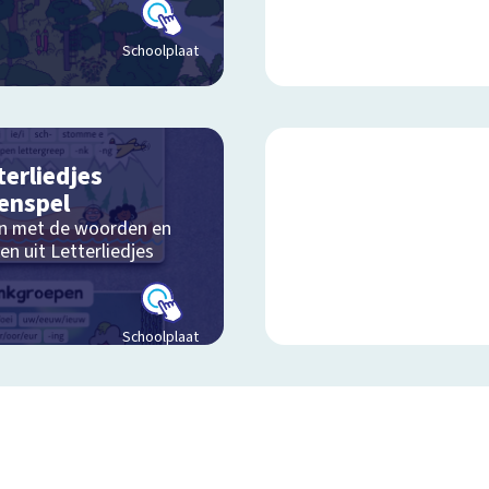
Schoolplaat
terliedjes
enspel
n met de woorden en
en uit Letterliedjes
Schoolplaat