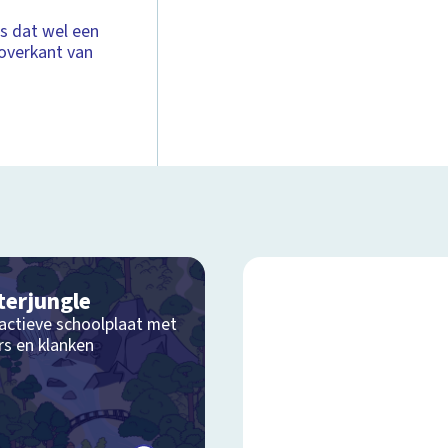
Is dat wel een
 overkant van
terjungle
ractieve schoolplaat met
rs en klanken