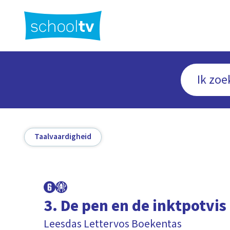
Ga
naar
hoofdinhoud
Taalvaardigheid
3. De pen en de inktpotvis
Leesdas Lettervos Boekentas