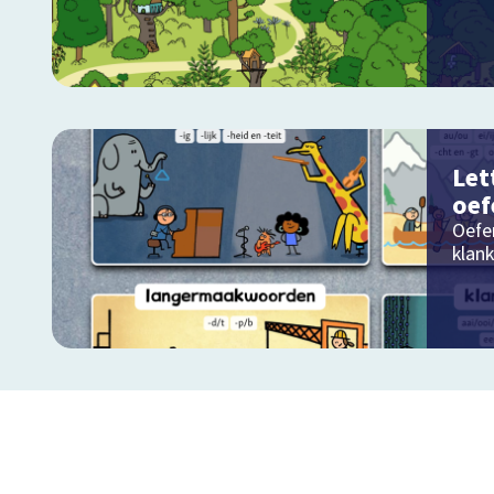
Let
oef
Oefe
klank