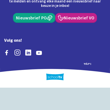
te melden en ontvang elke maand een nieuwsbrief naar
keuze in je inbox!
Nieuwsbrief PO
Nieuwsbrief VO
Volg ons!
Extra's
Schooltv biedt meer
Quiz
Schoolplaat
Tijd
dan video's! Ontdek