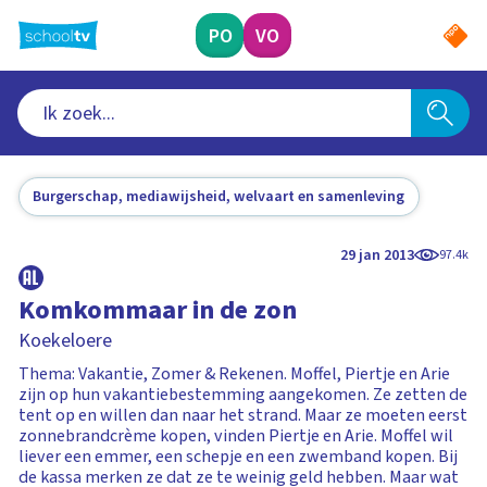
Ga
naar
PO
VO
hoofdinhoud
Burgerschap, mediawijsheid, welvaart en samenleving
29 jan 2013
97.4k
Komkommaar in de zon
Koekeloere
Thema: Vakantie, Zomer & Rekenen. Moffel, Piertje en Arie
zijn op hun vakantiebestemming aangekomen. Ze zetten de
tent op en willen dan naar het strand. Maar ze moeten eerst
zonnebrandcrème kopen, vinden Piertje en Arie. Moffel wil
liever een emmer, een schepje en een zwemband kopen. Bij
de kassa merken ze dat ze te weinig geld hebben. Maar wat