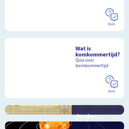
Quiz
Wat is
komkommertijd?
Quiz over
komkommertijd
Quiz
De vier
seizoenen
Interactieve