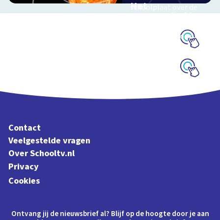
Het
schoolplaat over de
zonnestelsel in
seizoenen
3D
Reis mee door ons
zonnestelsel
Schoolplaat
Schoolplaat
Contact
Veelgestelde vragen
Over Schooltv.nl
Privacy
Cookies
Ontvang jij de nieuwsbrief al? Blijf op de hoogte door je aan