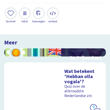
favoriet
tekst
toevoegen
embed
Meer
De Prijzenkast
Taalspel
Wat betekent
'Hebban olla
vogala'?
Schoolplaat
Quiz over de
alleroudste
Nederlandse zin