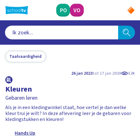
Ga
naar
PO
VO
hoofdinhoud
Taalvaardigheid
26 jan 2023
tot 17 jan 2030
1.2k
Kleuren
Gebaren leren
Als je in een kledingwinkel staat, hoe vertel je dan welke
kleur trui je wilt? In deze aflevering leer je de gebaren voor
kledingstukken en kleuren!
Hands Up