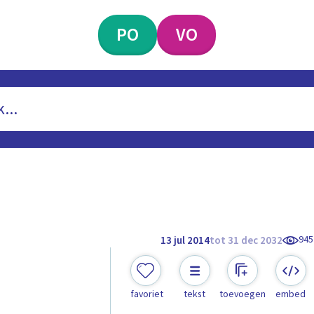
PO
VO
945
13 jul 2014
tot 31 dec 2032
favoriet
tekst
toevoegen
embed