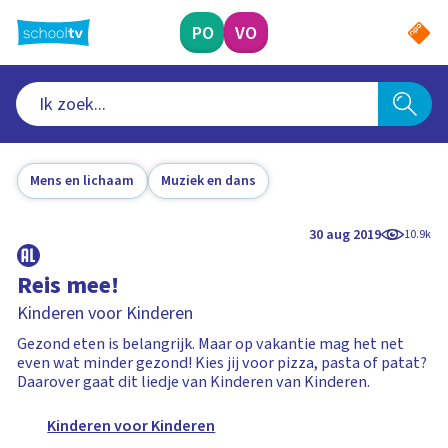
Ga
naar
PO
VO
hoofdinhoud
Mens en lichaam
Muziek en dans
30 aug 2019
10.9k
Reis mee!
Kinderen voor Kinderen
Gezond eten is belangrijk. Maar op vakantie mag het net
even wat minder gezond! Kies jij voor pizza, pasta of patat?
Daarover gaat dit liedje van Kinderen van Kinderen.
Kinderen voor Kinderen