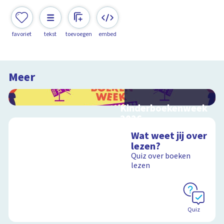
favoriet
tekst
toevoegen
embed
Meer
Kinderboekenweek
2026
Bekijk video's bij de
Wat weet jij over
thematitels
lezen?
Quiz over boeken
lezen
Schoolplaat
Quiz