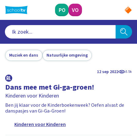
Ga
naar
PO
VO
hoofdinhoud
Muziek en dans
Natuurlijke omgeving
12 sep 2022
3.5k
Dans mee met Gi-ga-groen!
Kinderen voor Kinderen
Ben jij klaar voor de Kinderboekenweek? Oefen alvast de
danspasjes van Gi-Ga-Groen!
Kinderen voor Kinderen