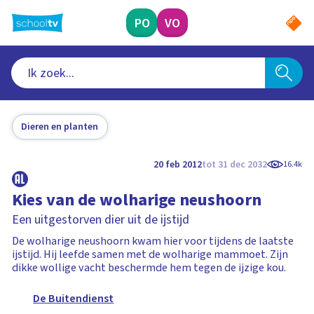
Ga
naar
PO
VO
hoofdinhoud
Dieren en planten
20 feb 2012
tot 31 dec 2032
16.4k
Kies van de wolharige neushoorn
Een uitgestorven dier uit de ijstijd
De wolharige neushoorn kwam hier voor tijdens de laatste
ijstijd. Hij leefde samen met de wolharige mammoet. Zijn
dikke wollige vacht beschermde hem tegen de ijzige kou.
De Buitendienst