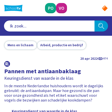
Ga
naar
PO
VO
hoofdinhoud
Mens en lichaam
Arbeid, productie en bedrijf
20 apr 2022
974
Pannen met antiaanbaklaag
Keuringsdienst van waarde in de klas
In de meeste Nederlandse huishoudens wordt ie dagelijks
gebruikt: de antiaanbakpan. Maar hoe gezond is die pan
voor onze gezondheid als het etiket waarschuwt voor
vogels die bezwijken aan schadelijke kookdampen?
Keuringsdienst van waarde in de klas