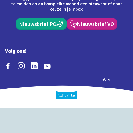
te melden en ontvang elke maand een nieuwsbrief naar
keuze in je inbox!
Nieuwsbrief PO
Nieuwsbrief VO
Volg ons!
Extra's
Schooltv biedt meer
Quiz
Schoolplaat
Tijd
dan video's! Ontdek