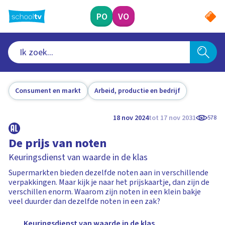
Ga
naar
PO
VO
hoofdinhoud
Consument en markt
Arbeid, productie en bedrijf
18 nov 2024
tot 17 nov 2031
578
De prijs van noten
Keuringsdienst van waarde in de klas
Supermarkten bieden dezelfde noten aan in verschillende
verpakkingen. Maar kijk je naar het prijskaartje, dan zijn de
verschillen enorm. Waarom zijn noten in een klein bakje
veel duurder dan dezelfde noten in een zak?
Keuringsdienst van waarde in de klas