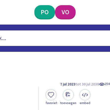
PO
VO
254
7 jul 2023
tot 30 jul 2030
favoriet
toevoegen
embed