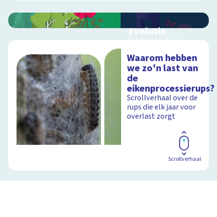
Evolutie
Schoolplaat over
evolutie, ordening en
Waarom hebben
geologische
we zo'n last van
tijdschaal
de
eikenprocessierups?
Scrollverhaal over de
Schoolplaat
rups die elk jaar voor
overlast zorgt
Scrollverhaal