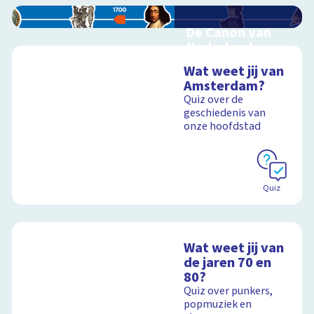
De Canon van
Nederland
Interactieve
Wat weet jij van
schoolplaat over de
Amsterdam?
Canon
Quiz over de
geschiedenis van
onze hoofdstad
Schoolplaat
Quiz
Wat weet jij van
de jaren 70 en
80?
Quiz over punkers,
popmuziek en