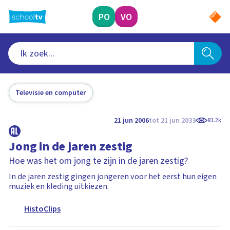
Ga
naar
PO
VO
hoofdinhoud
Televisie en computer
21 jun 2006
tot 21 jun 2033
81.2k
Jong in de jaren zestig
Hoe was het om jong te zijn in de jaren zestig?
In de jaren zestig gingen jongeren voor het eerst hun eigen
muziek en kleding uitkiezen.
HistoClips