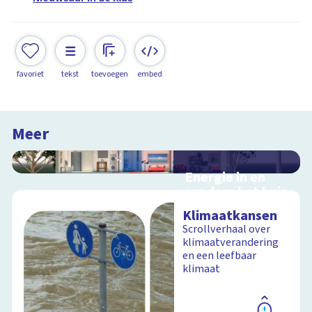
favoriet
tekst
toevoegen
embed
Meer
Energie in en
rondom het huis
Interactieve
Klimaatkansen
schoolplaat in en
Scrollverhaal over
rondom het huis
klimaatverandering
en een leefbaar
klimaat
Schoolplaat