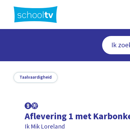
Ga
naar
hoofdinhoud
Taalvaardigheid
Aflevering 1 met Karbonk
Ik Mik Loreland