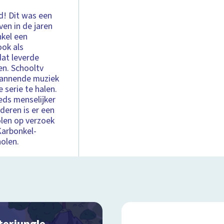
nd! Dit was een
ven in de jaren
nkel een
ook als
dat leverde
en. Schooltv
spannende muziek
 serie te halen.
eds menselijker
deren is er een
len op verzoek
Karbonkel-
olen.