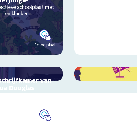
terjungle
ractieve schoolplaat met
rs en klanken
Schoolplaat
schrijfkamer van
ua Douglas
actieve schoolplaat bij
inderboekenweek 2018
Schoolplaat