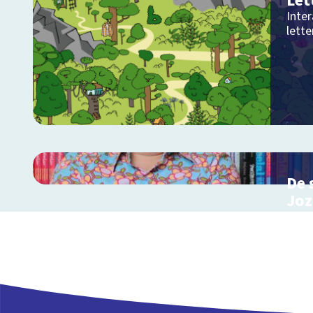
Let
Inte
lette
De 
Joz
Inter
de K