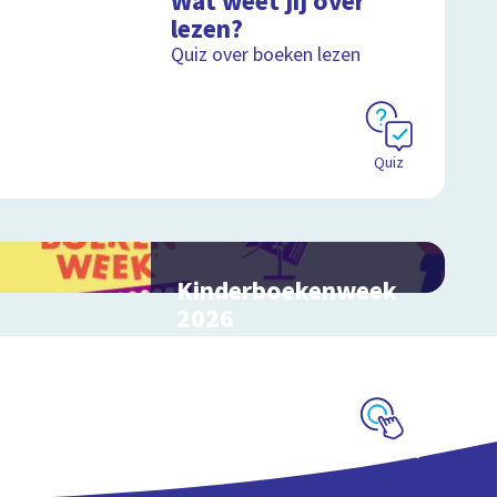
Wat weet jij over
lezen?
Quiz over boeken lezen
Quiz
Kinderboekenweek
2026
Bekijk video's bij de
thematitels
Schoolplaat