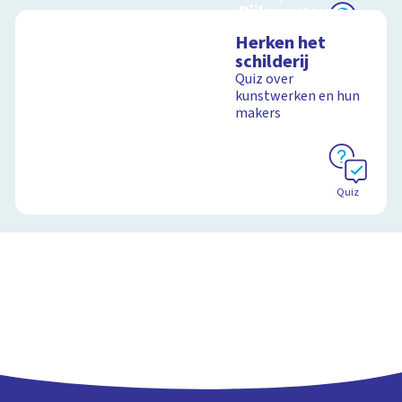
Rijksmuseum
Rembrandts
meesterwerk
Interactieve
Herken het
schoolplaat in en om
Schoolplaat
schilderij
het Rijksmuseum
Quiz over
kunstwerken en hun
Schoolplaat
makers
Schoolplaat
Quiz