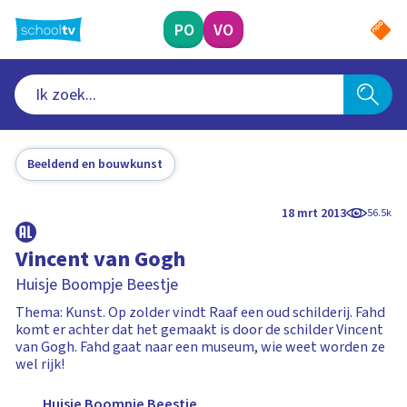
Ga
naar
PO
VO
hoofdinhoud
Beeldend en bouwkunst
18 mrt 2013
56.5k
Vincent van Gogh
Huisje Boompje Beestje
Thema: Kunst. Op zolder vindt Raaf een oud schilderij. Fahd
komt er achter dat het gemaakt is door de schilder Vincent
van Gogh. Fahd gaat naar een museum, wie weet worden ze
wel rijk!
Huisje Boompje Beestje