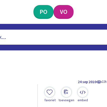
PO
VO
22k
24 sep 2010
favoriet
toevoegen
embed