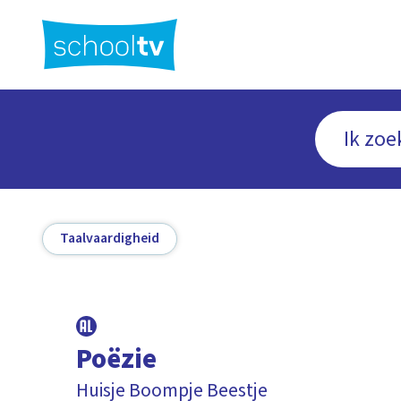
Ga
naar
hoofdinhoud
Taalvaardigheid
Poëzie
Huisje Boompje Beestje