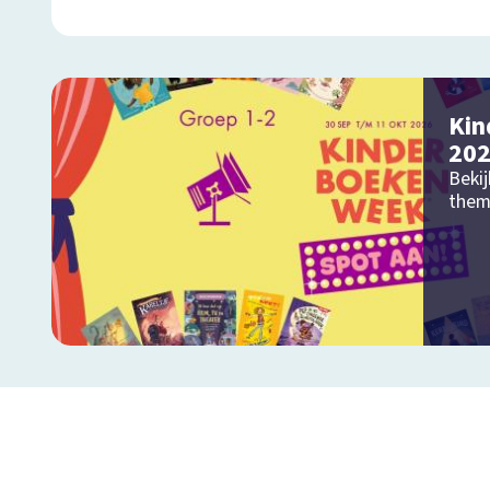
Kin
20
Bekij
them