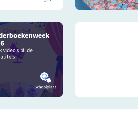
Quiz
derboekenweek
26
k video's bij de
atitels
Schoolplaat