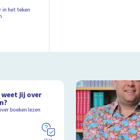
 in het teken
n
weet jij over
en?
over boeken lezen