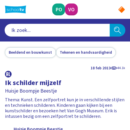
Ga
naar
PO
VO
hoofdinhoud
Beeldend en bouwkunst
Tekenen en handvaardigheid
18 feb 2013
44.1k
Ik schilder mijzelf
Huisje Boompje Beestje
Thema: Kunst. Een zelfportret kun je in verschillende stijlen
en technieken schilderen. Kinderen gaan kijken bij een
kunstschilder en bezoeken het Van Gogh Museum. Erik is
intussen bezig om een zelfportret te schilderen.
Huisje Boompje Beestje