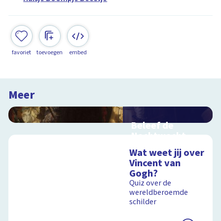
favoriet
toevoegen
embed
Meer
Beleef de
Nachtwacht
Interactieve
Wat weet jij over
schoolplaat over
Vincent van
Rembrandts
Gogh?
meesterwerk
Quiz over de
wereldberoemde
schilder
Schoolplaat