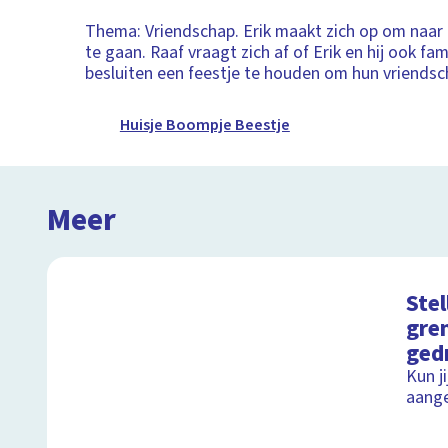
Thema: Vriendschap. Erik maakt zich op om naar 
te gaan. Raaf vraagt zich af of Erik en hij ook fami
besluiten een feestje te houden om hun vriendsch
Huisje Boompje Beestje
Meer
Stel
gre
ged
Kun j
aang