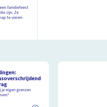
een familiefeest
lie zijn. Ze
ap te vieren.
lingen:
nsoverschrijdend
rag
ij je eigen grenzen
even?