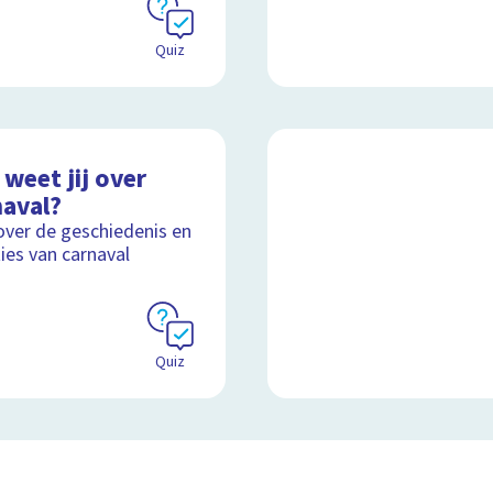
Quiz
weet jij over
naval?
over de geschiedenis en
ties van carnaval
Quiz