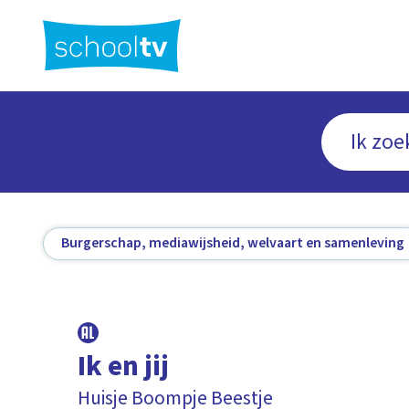
Ga
naar
hoofdinhoud
Burgerschap, mediawijsheid, welvaart en samenleving
Ik en jij
Huisje Boompje Beestje