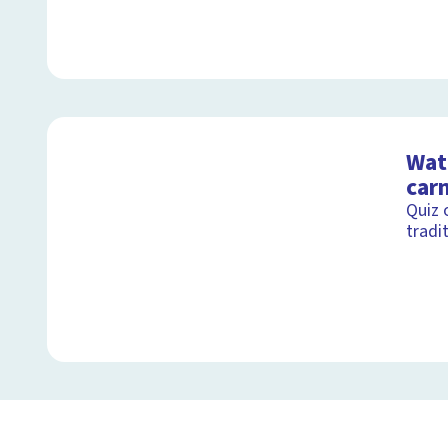
Wat 
car
Quiz 
tradi