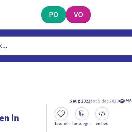
PO
VO
963
6 aug 2021
tot 5 dec 2029
en in
favoriet
toevoegen
embed