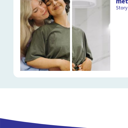
met
Story 