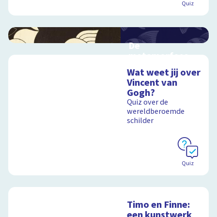
Quiz
De
metamorfose
van Escher
Wat weet jij over
Interactieve
Vincent van
schoolplaat over het
Gogh?
werk van Escher
Quiz over de
wereldberoemde
schilder
Schoolplaat
Quiz
Timo en Finne:
een kunstwerk