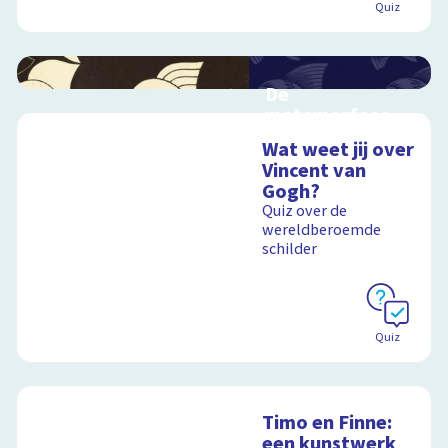
Quiz
De
metamorfose
van Escher
Wat weet jij over
Interactieve
Vincent van
schoolplaat over het
Gogh?
werk van Escher
Quiz over de
wereldberoemde
schilder
Schoolplaat
Quiz
Timo en Finne:
een kunstwerk