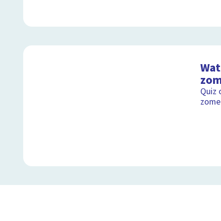
Wat 
zom
Quiz 
zomer