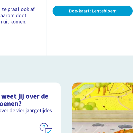
 ze praat ook af
Doe-kaart: Lentebloem
 waarom doet
n uit komen.
weet jij over de
zoenen?
over de vier jaargetijdes