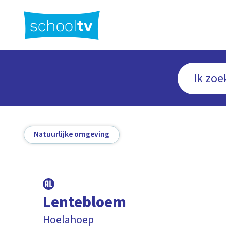
Ga
naar
hoofdinhoud
Natuurlijke omgeving
Lentebloem
Hoelahoep