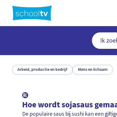
Ga
naar
hoofdinhoud
Arbeid, productie en bedrijf
Mens en lichaam
Hoe wordt sojasaus gema
De populaire saus bij sushi kan een gift