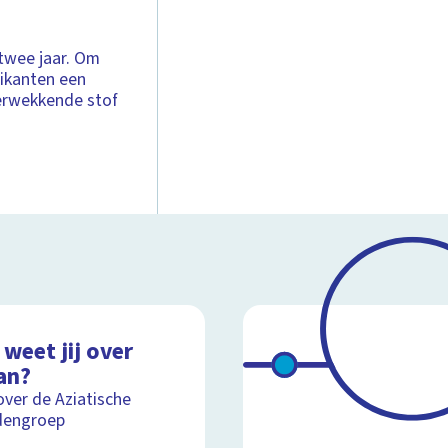
 twee jaar. Om
rikanten een
verwekkende stof
weet jij over
an?
over de Aziatische
dengroep