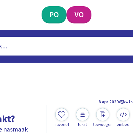
PO
VO
2.1k
8 apr 2020
akt?
favoriet
tekst
toevoegen
embed
ige nasmaak