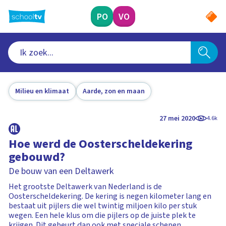
Ga
naar
PO
VO
hoofdinhoud
Milieu en klimaat
Aarde, zon en maan
27 mei 2020
4.6k
Hoe werd de Oosterscheldekering
gebouwd?
De bouw van een Deltawerk
Het grootste Deltawerk van Nederland is de
Oosterscheldekering. De kering is negen kilometer lang en
bestaat uit pijlers die wel twintig miljoen kilo per stuk
wegen. Een hele klus om die pijlers op de juiste plek te
krijgen. Dit gebeurt dan ook met speciale schepen.