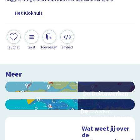
Het Klokhuis
favoriet
tekst
toevoegen
embed
Meer
De Deltawerken
Interactieve
schoolplaat over de
De
Deltawerken
watersnoodramp
van 1953
Wat weet jij over
Interactieve
de
Schoolplaat
schoolplaat over de