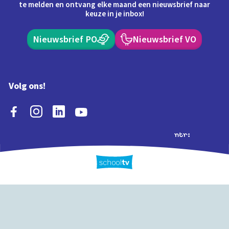
te melden en ontvang elke maand een nieuwsbrief naar
keuze in je inbox!
Nieuwsbrief PO
Nieuwsbrief VO
Volg ons!
Extra's
Schooltv biedt meer
Quiz
Schoolplaat
Tijd
dan video's! Ontdek