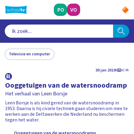
Ga
naar
PO
VO
hoofdinhoud
Televisie en computer
30 jan 2018
2.8k
Ooggetuigen van de watersnoodramp
Het verhaal van Leen Borsje
Leen Borsje is als kind gered van de watersnoodramp in
1953. Daarna is hij civiele techniek gaan studeren om mee te
werken aan de Deltawerken die Nederland nu beschermen
tegen het water.
Ooggetuigen van de watersnoodramp