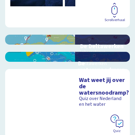
Scrollverhaal
De Deltawerken
Interactieve
schoolplaat over de
De
Deltawerken
watersnoodramp
van 1953
Wat weet jij over
Interactieve
de
Schoolplaat
schoolplaat over de
watersnoodramp?
watersnoodramp
Quiz over Nederland
en het water
Schoolplaat
Quiz