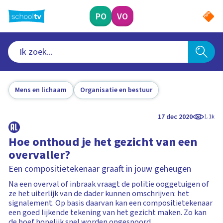
Ga
naar
PO
VO
hoofdinhoud
Mens en lichaam
Organisatie en bestuur
17 dec 2020
1.1k
Hoe onthoud je het gezicht van een
overvaller?
Een compositietekenaar graaft in jouw geheugen
Na een overval of inbraak vraagt de politie ooggetuigen of
ze het uiterlijk van de dader kunnen omschrijven: het
signalement. Op basis daarvan kan een compositietekenaar
een goed lijkende tekening van het gezicht maken. Zo kan
de boef hopelijk snel worden opgespoord.