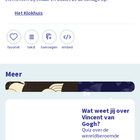
Het Klokhuis
favoriet
tekst
toevoegen
embed
Meer
De
metamorfose
van Escher
Wat weet jij over
Interactieve
Vincent van
schoolplaat over het
Gogh?
werk van Escher
Quiz over de
wereldberoemde