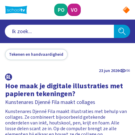
Ga
naar
PO
VO
hoofdinhoud
Tekenen en handvaardigheid
23 jun 2026
56
Hoe maak je digitale illustraties met
papieren tekeningen?
Kunstenares Djenné Fila maakt collages
Kunstenares Djenné Fila maakt illustraties met behulp van
collages. Ze combineert bijvoorbeeld getekende
onderdelen van inkt, houtskool, pen, krijt en foam. Alle
losse delen scant ze in. Op de computer brengt ze alle
elementen bij elkaar en bouwt ze de collage op.