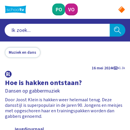
Ga
naar
PO
VO
hoofdinhoud
Muziek en dans
16 mei 2024
1.1k
Hoe is hakken ontstaan?
Dansen op gabbermuziek
Door Joost Klein is hakken weer helemaal terug. Deze
dansstijl is superpopulair in de jaren 90. Jongens en meisjes
met opgeschoren haar en trainingspakken worden dan
gabbers genoemd.
Jeugdjournaal