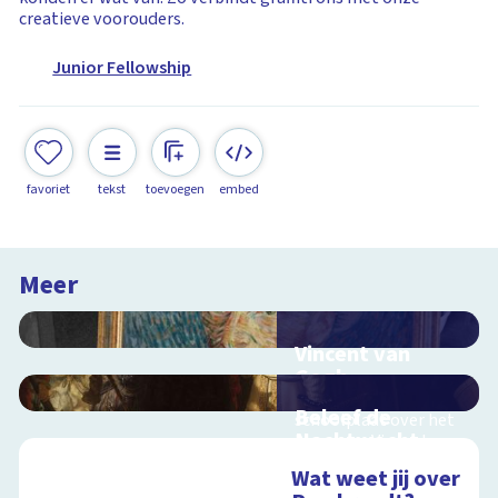
creatieve voorouders.
Junior Fellowship
favoriet
tekst
toevoegen
embed
Meer
Vincent van
Gogh
Interactieve
Beleef de
schoolplaat over het
Nachtwacht
leven van Vincent van
Gogh
Interactieve
Wat weet jij over
schoolplaat over