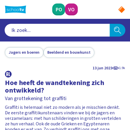
Ga
naar
PO
VO
hoofdinhoud
Jagers en boeren
Beeldend en bouwkunst
13 jun 2023
1.9k
Hoe heeft de wandtekening zich
ontwikkeld?
Van grottekening tot graffiti
Graffiti is helemaal niet zo modern als je misschien denkt.
De eerste graffitikunstenaars vinden we bij de jagers en
verzamelaars: met hun schilderingen in grotten vertelden
ze hun verhaal. Ook de oude Grieken en Egyptenaren
konden er wat van. Zo verbindt graffiti ons met onze