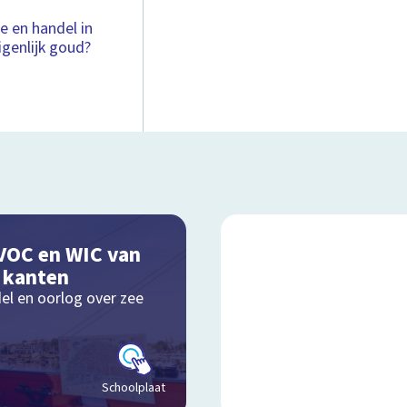
e en handel in
enlijk goud?
VOC en WIC van
e kanten
el en oorlog over zee
Schoolplaat