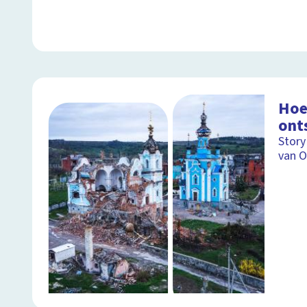
Hoe
ont
Story
van O