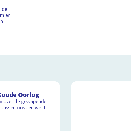
n de
om en
en
Koude Oorlog
ijn over de gewapende
 tussen oost en west