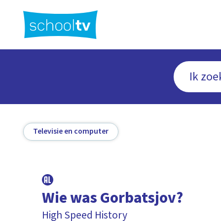
Ga
naar
hoofdinhoud
Televisie en computer
Wie was Gorbatsjov?
High Speed History