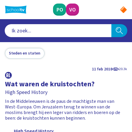
Ga
naar
PO
VO
hoofdinhoud
Steden en staten
11 feb 2018
20.3k
Wat waren de kruistochten?
High Speed History
In de Middeleeuwen is de paus de machtigste man van
West-Europa. Om Jeruzalem terug te winnen van de
moslims brengt hij een leger van ridders en boeren op de
been: de kruistochten kunnen beginnen.
High Speed History