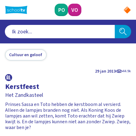
Ga
naar
PO
VO
hoofdinhoud
Cultuur en geloof
29 jan 2013
44.9k
Kerstfeest
Het Zandkasteel
Prinses Sassa en Toto hebben de kerstboom al versierd.
Alleen de lampjes branden nog niet. Als Koning Koos de
lampjes aan wil zetten, komt Toto erachter dat hij Zwiep
kwijt is. En de lampjes kunnen niet aan zonder Zwiep. Zwiep,
waar ben je?