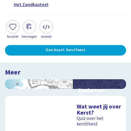
Het Zandkasteel
favoriet
toevoegen
embed
Doe-kaart: Kerstfeest
Meer
Zoeken en
zingen met
Sesamstraat
Wat weet jij over
Interactieve
Kerst?
schoolplaat met
Quiz over het
kinderliedjes
kerstfeest