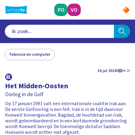
Ga
naar
PO
VO
hoofdinhoud
Televisie en computer
16 jul 2018
6.1k
Het Midden-Oosten
Oorlog in de Golf
Op 17 januari 1991 valt een internationale coalitie Irak aan.
De eerste Golfoorlog is een feit. Irak is in de tijd daarvoor
Koeweit binnengevallen. Bagdad, de hoofdstad van Irak,
wordt gebombardeerd en in een kortdurende grondoorlog
wordt Koeweit bevrijd. De toenmalige dictator Saddam
Hoessein wordt echter niet afgezet.