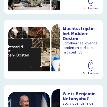
Scrollverhaal
Machtsstrijd in
het Midden-
Oosten
Scrollverhaal over de
landen en partijen in
het conflict
Scrollverhaal
Wie is Benjamin
Netanyahu?
Story over de leider