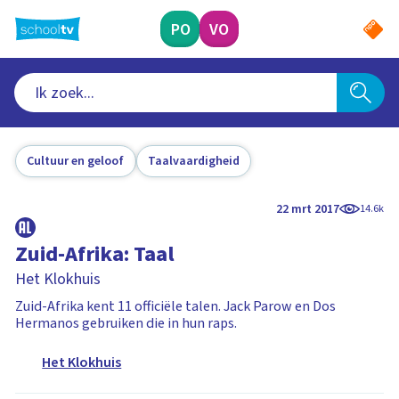
Ga
naar
PO
VO
hoofdinhoud
Cultuur en geloof
Taalvaardigheid
22 mrt 2017
14.6k
Zuid-Afrika: Taal
Het Klokhuis
Zuid-Afrika kent 11 officiële talen. Jack Parow en Dos
Hermanos gebruiken die in hun raps.
Het Klokhuis