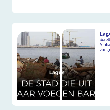
Lag
Scrol
Afrik
voege