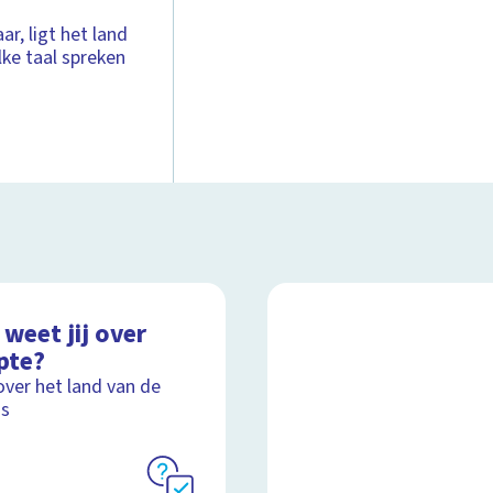
ar, ligt het land
lke taal spreken
weet jij over
pte?
over het land van de
's