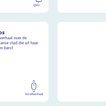
Quiz
os
lverhaal over de
aanse stad die uit haar
n barst
Scrollverhaal