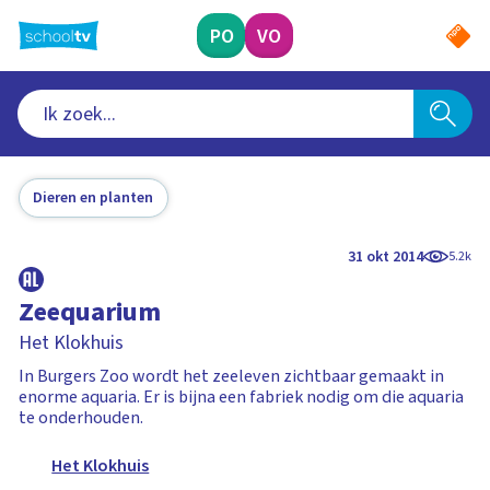
Ga
naar
PO
VO
hoofdinhoud
Dieren en planten
31 okt 2014
5.2k
Zeequarium
Het Klokhuis
In Burgers Zoo wordt het zeeleven zichtbaar gemaakt in
enorme aquaria. Er is bijna een fabriek nodig om die aquaria
te onderhouden.
Het Klokhuis