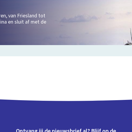
en, van Friesland tot
na en sluit af met de
Ontvang jij de nieuwsbrief al? Blijf op de