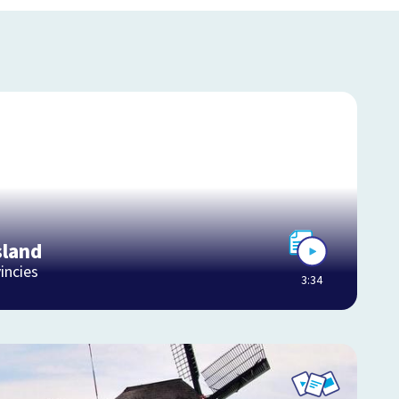
sland
incies
3:34