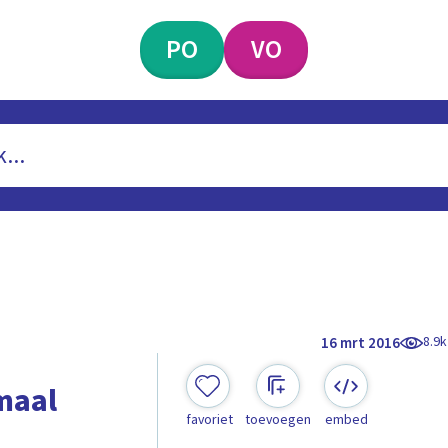
PO
VO
8.9k
16 mrt 2016
maal
favoriet
toevoegen
embed