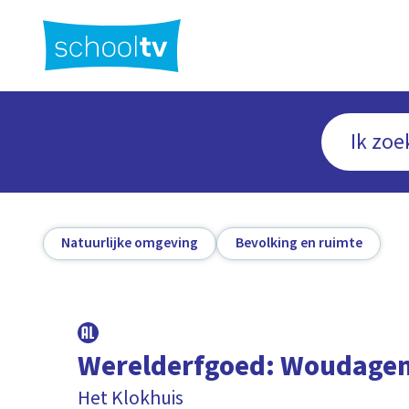
Ga
naar
hoofdinhoud
Natuurlijke omgeving
Bevolking en ruimte
Werelderfgoed: Woudage
Het Klokhuis