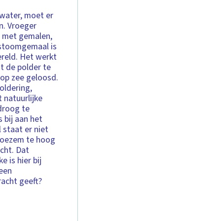
 water, moet er
n. Vroeger
 met gemalen,
stoomgemaal is
reld. Het werkt
t de polder te
 op zee geloosd.
oldering,
 natuurlijke
droog te
bij aan het
 staat er niet
 boezem te hoog
cht. Dat
 is hier bij
 een
acht geeft?