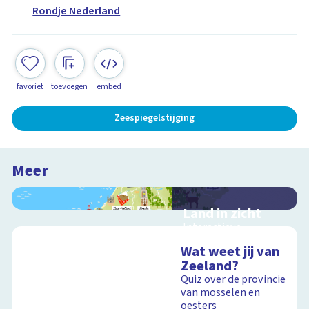
Rondje Nederland
favoriet
toevoegen
embed
Zeespiegelstijging
Meer
Land in zicht
Interactieve
schoolplaat over de
Wat weet jij van
twaalf provincies van
Zeeland?
Nederland
Quiz over de provincie
van mosselen en
oesters