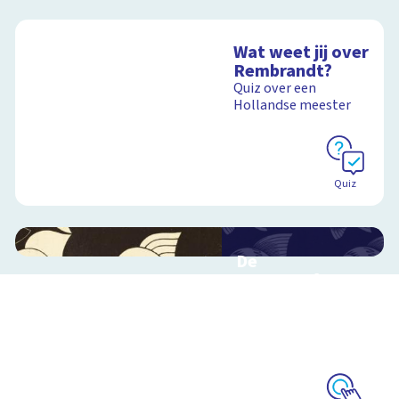
Wat weet jij over
Rembrandt?
Quiz over een
Hollandse meester
Quiz
De
metamorfose
van Escher
Interactieve
schoolplaat over het
werk van Escher