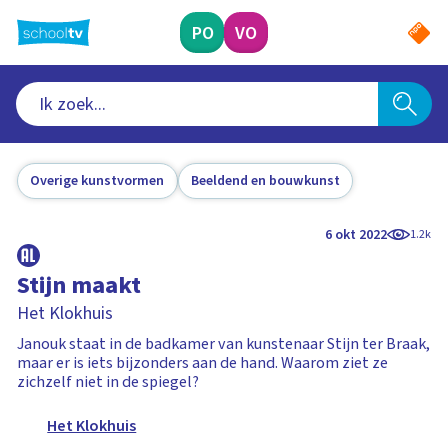
Ga
naar
PO
VO
hoofdinhoud
Overige kunstvormen
Beeldend en bouwkunst
6 okt 2022
1.2k
Stijn maakt
Het Klokhuis
Janouk staat in de badkamer van kunstenaar Stijn ter Braak,
maar er is iets bijzonders aan de hand. Waarom ziet ze
zichzelf niet in de spiegel?
Het Klokhuis