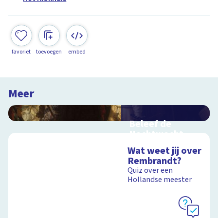
favoriet
toevoegen
embed
Meer
Beleef de
Nachtwacht
Interactieve
Wat weet jij over
schoolplaat over
Rembrandt?
Rembrandts
Quiz over een
meesterwerk
Hollandse meester
Schoolplaat