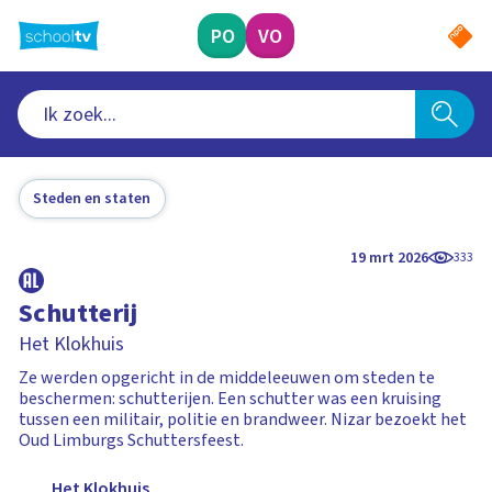
Ga
naar
PO
VO
hoofdinhoud
Steden en staten
19 mrt 2026
333
Schutterij
Het Klokhuis
Ze werden opgericht in de middeleeuwen om steden te
beschermen: schutterijen. Een schutter was een kruising
tussen een militair, politie en brandweer. Nizar bezoekt het
Oud Limburgs Schuttersfeest.
Het Klokhuis