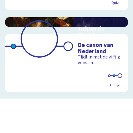
Quiz
Achter de
Nachtwacht
Interactieve
De canon van
schoolplaat over de
Nederland
geheimen van dit
Tijdlijn met de vijftig
grote schilderij van
vensters
Rembrandt
Tijdlijn
Schoolplaat