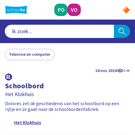
Ga
naar
PO
VO
hoofdinhoud
Televisie en computer
24 nov 2010
3.6k
Schoolbord
Het Klokhuis
Dolores zet de geschiedenis van het schoolbord op een
rijtje en ze gaat naar de schoolbordenfabriek.
Het Klokhuis