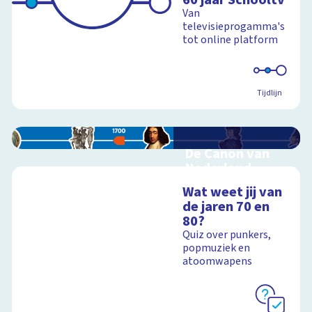
Van
televisieprogamma's
tot online platform
Tijdlijn
De Canon van
Nederland
Interactieve
Wat weet jij van
schoolplaat over de
de jaren 70 en
Canon
80?
Quiz over punkers,
popmuziek en
atoomwapens
Schoolplaat