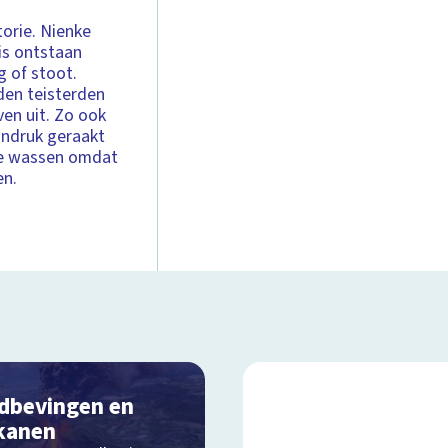
torie. Nienke
 is ontstaan
g of stoot.
jden teisterden
ven uit. Zo ook
 indruk geraakt
 te wassen omdat
en.
dbevingen en
kanen