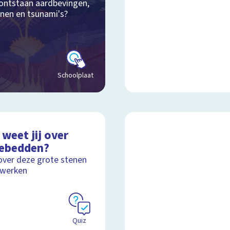
ontstaan aardbevingen,
anen en tsunami's?
Schoolplaat
weet jij over
ebedden?
over deze grote stenen
werken
Quiz