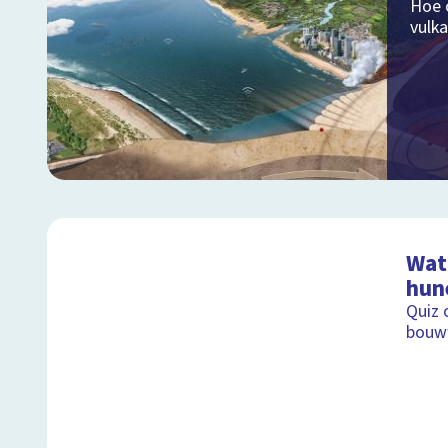
Hoe 
vulk
Wat 
hun
Quiz 
bouw