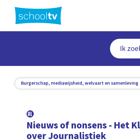
Ga
naar
hoofdinhoud
Burgerschap, mediawijsheid, welvaart en samenleving
Nieuws of nonsens - Het K
over Journalistiek