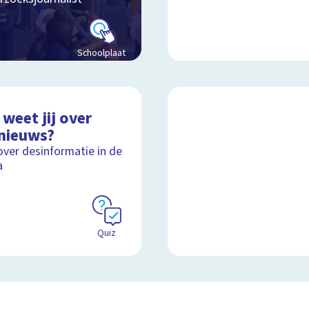
Schoolplaat
weet jij over
nieuws?
over desinformatie in de
a
Quiz