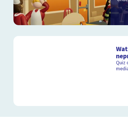
Wat 
nep
Quiz 
medi