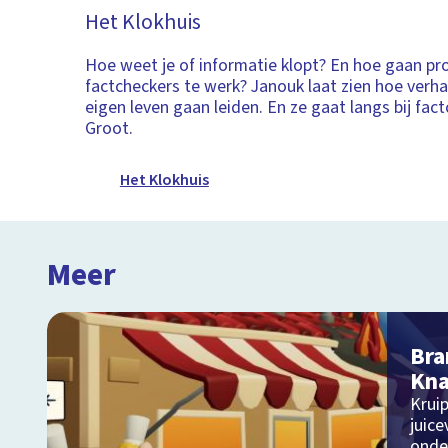
Het Klokhuis
Hoe weet je of informatie klopt? En hoe gaan pr
factcheckers te werk? Janouk laat zien hoe verh
eigen leven gaan leiden. En ze gaat langs bij fac
Groot.
Het Klokhuis
Meer
Bra
Kna
Kruip
juice
onde