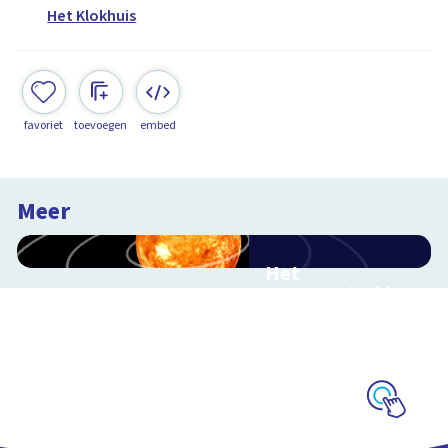
Het Klokhuis
favoriet
toevoegen
embed
Meer
Het
zonnestelsel in
3D
Reis mee door ons
zonnestelsel
Schoolplaat