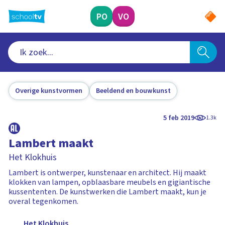
Ga
naar
PO
VO
hoofdinhoud
Overige kunstvormen
Beeldend en bouwkunst
5 feb 2019
1.3k
Lambert maakt
Het Klokhuis
Lambert is ontwerper, kunstenaar en architect. Hij maakt
klokken van lampen, opblaasbare meubels en gigiantische
kussententen. De kunstwerken die Lambert maakt, kun je
overal tegenkomen.
Het Klokhuis