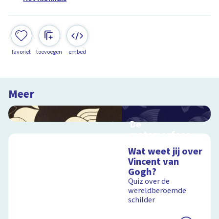
favoriet
toevoegen
embed
Meer
De
metamorfose
van Escher
Wat weet jij over
Interactieve
Vincent van
schoolplaat over het
Gogh?
werk van Escher
Quiz over de
wereldberoemde
schilder
Schoolplaat