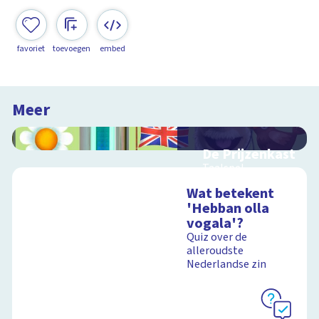
favoriet
toevoegen
embed
Meer
De Prijzenkast
Taalspel
Wat betekent
'Hebban olla
vogala'?
Schoolplaat
Quiz over de
alleroudste
Nederlandse zin